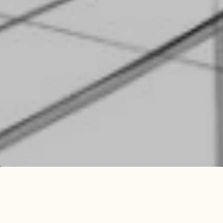
Vous en avez assez de votre cuisine ? Vous la voudriez plus
actuelle et fonctionnelle ? Cuisiniste du 78, Culinelle vous
aidera à choisir la meilleure des cuisines équipées.