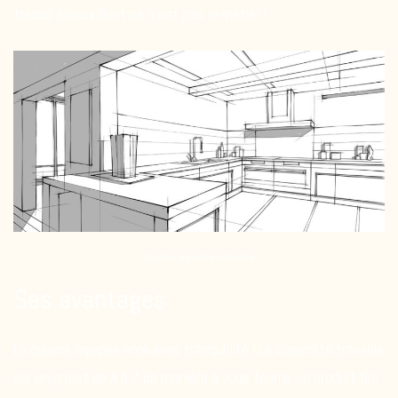
tracas à ceux dont ce n’est pas le métier !
Cuisine équipée culinelle
Ses avantages
La cuisine équipée rime avec tranquillité ! Le cuisiniste travaille
sur un projet de A à Z de manière à vous fournir un produit fini