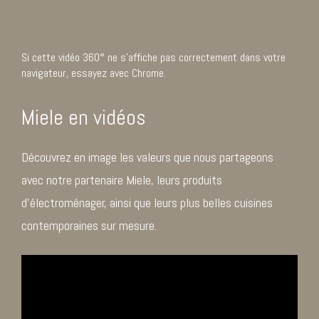
Si cette vidéo 360° ne s’affiche pas correctement dans votre
navigateur, essayez avec Chrome.
Miele en vidéos
Découvrez en image les valeurs que nous partageons
avec notre partenaire Miele, leurs produits
d’électroménager, ainsi que leurs plus belles cuisines
contemporaines sur mesure.