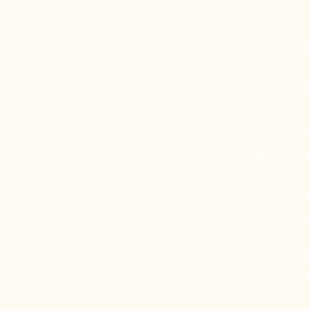
Nous avons fait ref
Nous avons fait ref
L’équipe Culinelle 
lumineuses, tenant
besoin de loger no
Grâce au logiciel, n
fallait. Le calendri
Le résultat est cla
aussi grâce aux gra