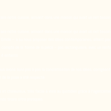
aire notre cuisine, arrivant dans une maison qui avait un net besoin 
aire notre cuisine, arrivant dans une maison qui avait un net besoin 
– Emilie – a su nous proposer des idées contemporaines, alliant pier
 compte de la forme de la pièce – pas rectangulaire, avec un ren
s 4 enfants.
ous avons suivi pas à pas la concrétisation de nos idées, corrigeant l
er de la pose a été respecté.
ir et chaleureux, très facile à vivre au quotidien grâce à l’agencem
nds tiroirs ultra pratiques.