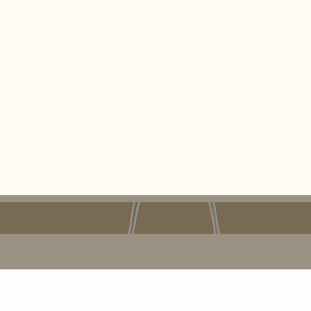
Quand, 6 mois après
rapidité qui a renf
Bravo!
Partager
Suite et fin SUBLIME