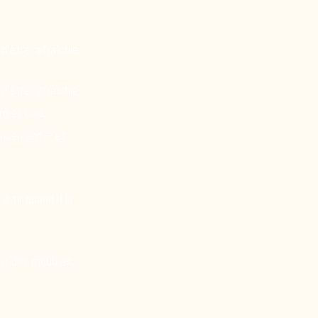
d’être rafraîchie.
d’être rafraîchie.
re et bois,
foncement – et
e tir quand il le
ent des meubles,