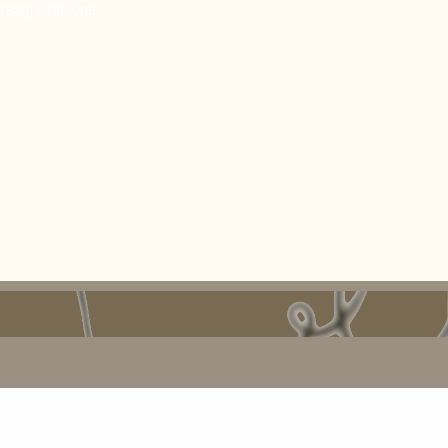
 réagi avec une
merveillée