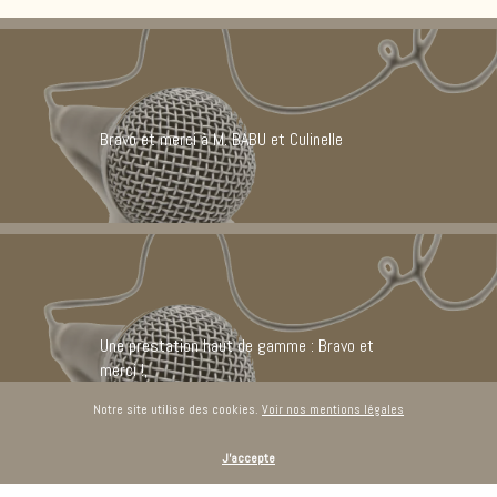
Bravo et merci à M. BABU et Culinelle
Une prestation haut de gamme : Bravo et
merci !,
Notre site utilise des cookies.
Voir nos mentions légales
J'accepte