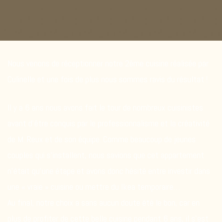
Nous venons de réceptionner notre 2ème cuisine réalisée par
Culinelle et une fois de plus nous sommes ravis du résultat !
Il y a 6 ans nous avons fait le tour de nombreux cuisinistes
avant d’être conquis par le professionnalisme et la créativité
de M. Reux et de son équipe. Comme beaucoup de jeunes
couples qui s’installent, nous savions que cet appartement
n’était qu’une étape et avons donc hésité entre investir dans
une « vraie » cuisine ou mettre du Ikea temporaire…
Au final, notre choix a sans aucun doute été le bon, car en
plus de profiter de cette belle cuisine pendant 6 ans, il s’est