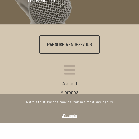
Impressionnant
PRENDRE RENDEZ-VOUS
Accueil
A propos
Réalisations
Notre site utilise des cookies.
Voir nos mentions légales
Blog
J'accepte
Témoignages
Contact