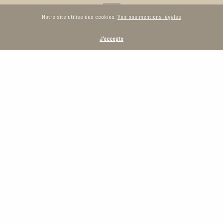
Notre site utilise des cookies.
Voir nos mentions légales
Accueil
J'accepte
A propos
Réalisations
Blog
Témoignages
Contact
CULINELLE DESIGN
4, rue de Versailles
78150 Le Chesnay
01 39 55 22 41