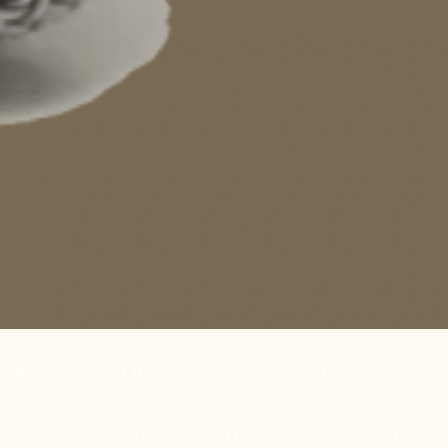
Bravo à Pierre et Marie-Armelle REUX et à toute leur équipe.
C’est la deuxième cuisine que nous réalisons avec eux. Nous
nous sentons très bien dans cette nouvelle cuisine aboutie